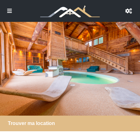
Trouver ma location