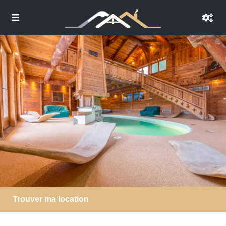
Trouver ma location