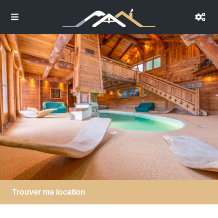
Trouver ma location