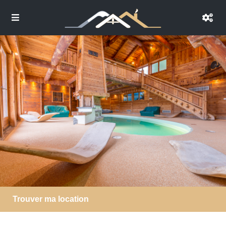
Trouver ma location