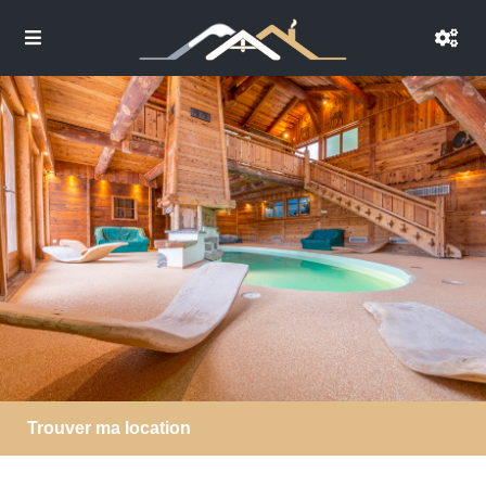
Trouver ma location