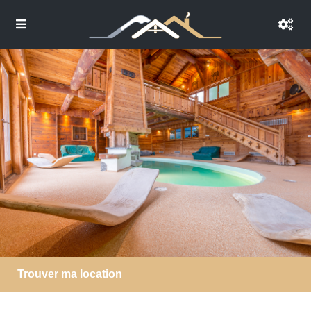
Trouver ma location