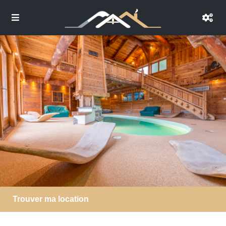
Trouver ma location