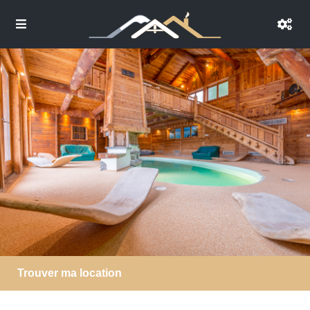
Trouver ma location