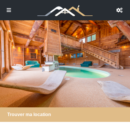
Trouver ma location