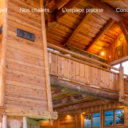
eil
Nos chalets
L’espace piscine
Cont