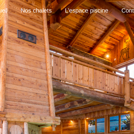
eil
Nos chalets
L’espace piscine
Cont