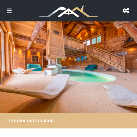
Trouver ma location