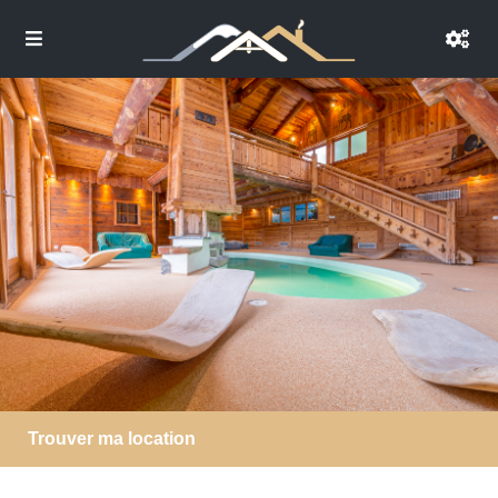
Trouver ma location