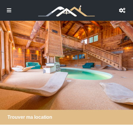
Trouver ma location