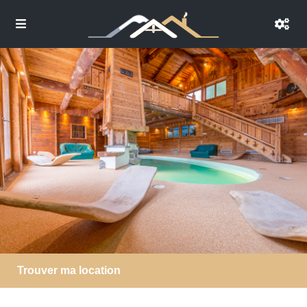
Trouver ma location