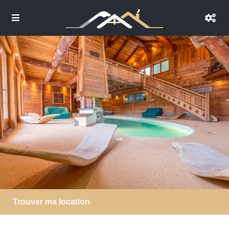
Trouver ma location