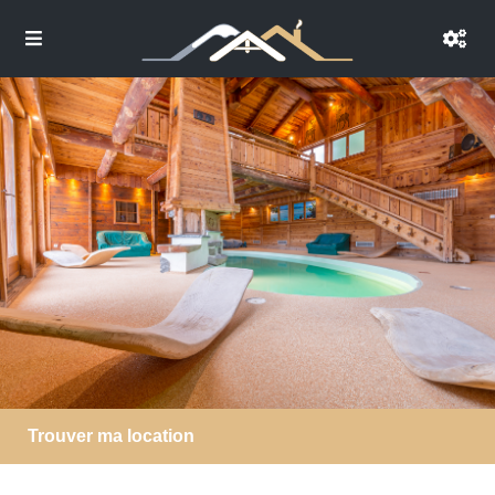
Trouver ma location