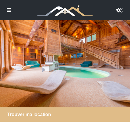
Trouver ma location