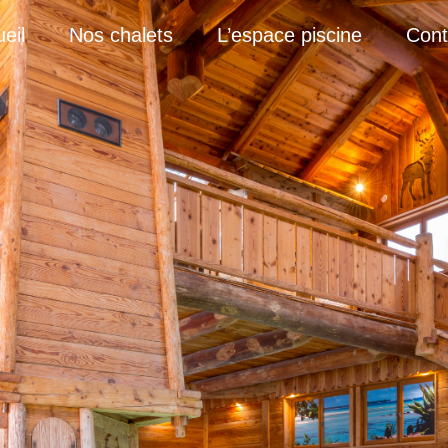
eil
Nos chalets
L’espace piscine
Cont