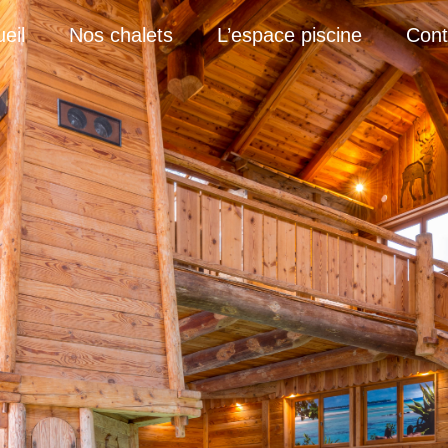
eil
Nos chalets
L’espace piscine
Cont