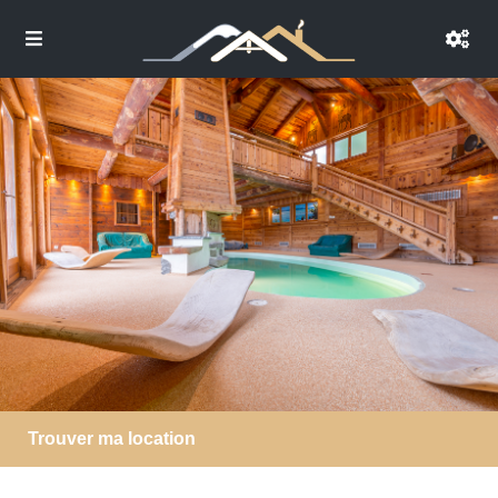
Trouver ma location