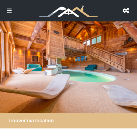
Trouver ma location