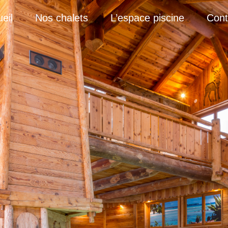
eil
Nos chalets
L’espace piscine
Cont