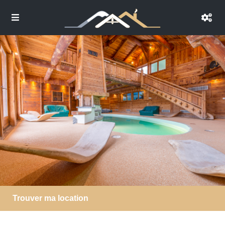
Trouver ma location