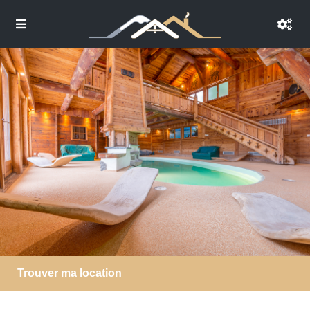
Trouver ma location