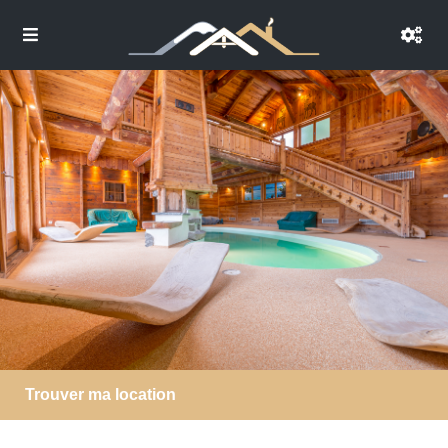
Trouver ma location