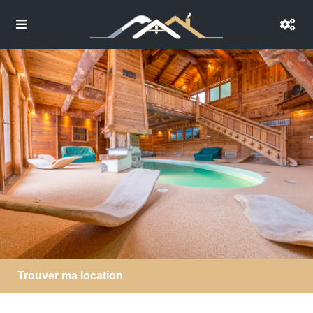
Trouver ma location