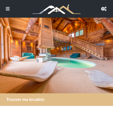
Trouver ma location