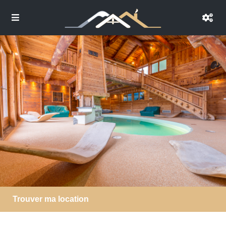
Trouver ma location