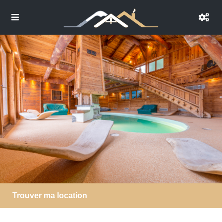
Trouver ma location