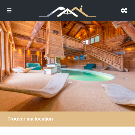
Trouver ma location