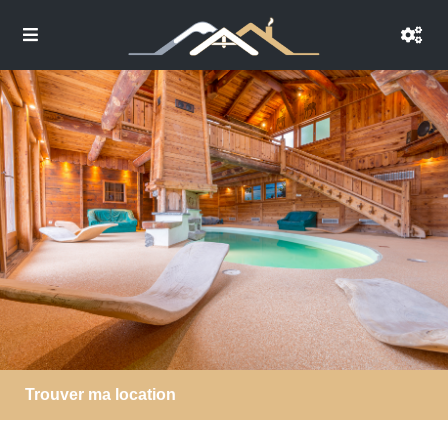
Trouver ma location