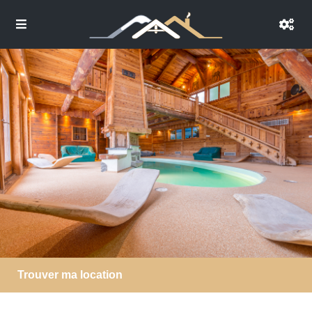
Trouver ma location