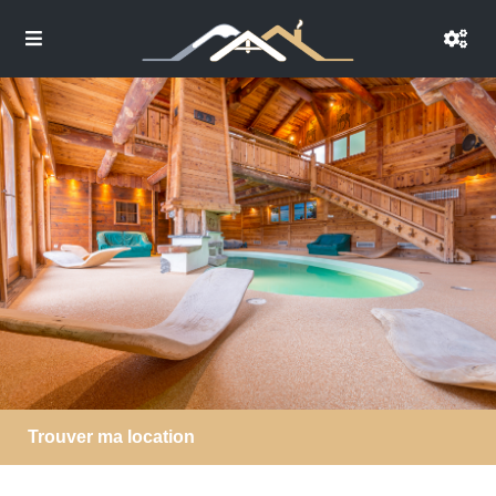
Trouver ma location