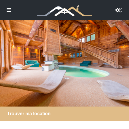
Trouver ma location