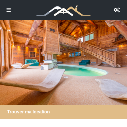
Trouver ma location