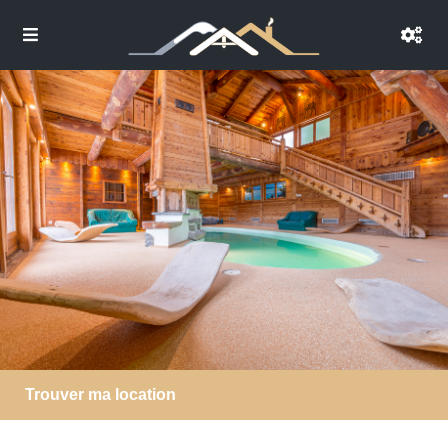
Trouver ma location