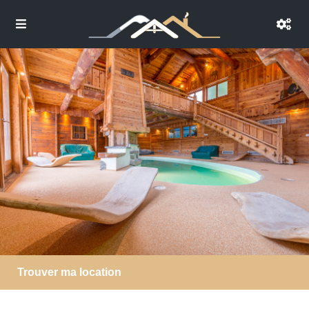
Trouver ma location