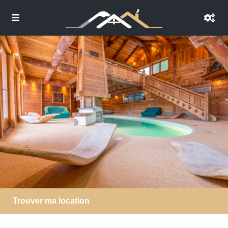
Trouver ma location