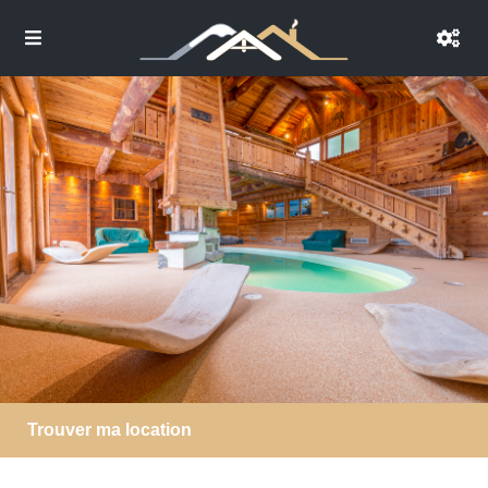
Trouver ma location