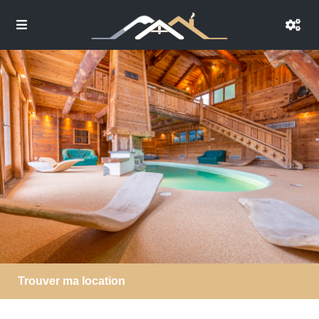
Trouver ma location