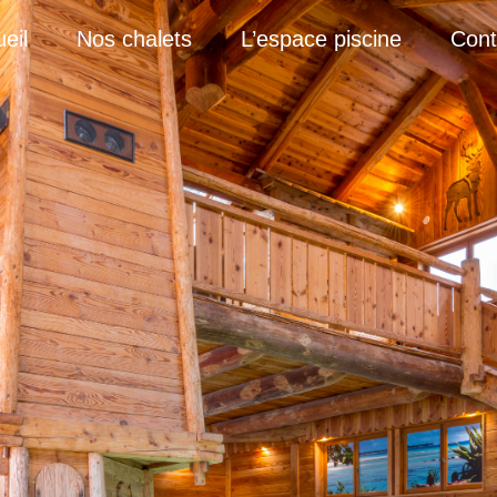
eil
Nos chalets
L’espace piscine
Cont