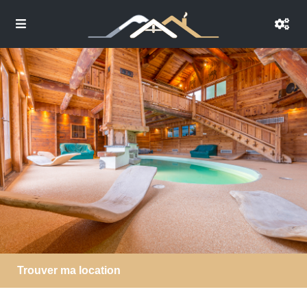
Trouver ma location