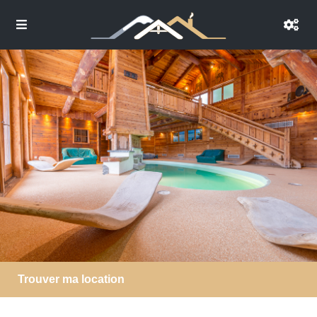
Trouver ma location