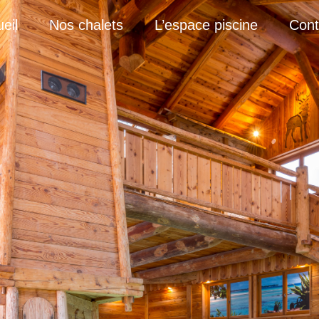
eil
Nos chalets
L’espace piscine
Cont