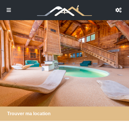
Trouver ma location