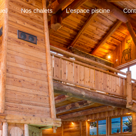
eil
Nos chalets
L’espace piscine
Cont