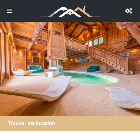
Trouver ma location