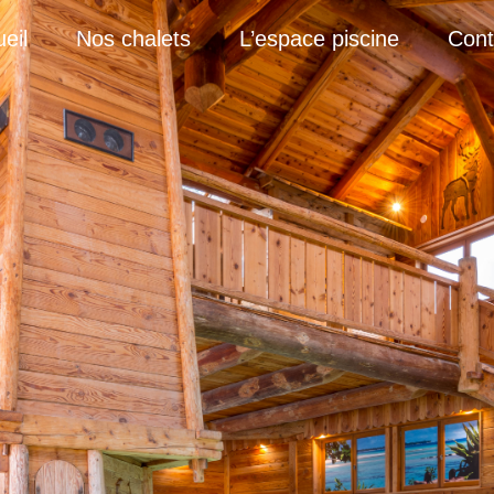
eil
Nos chalets
L’espace piscine
Cont