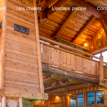
eil
Nos chalets
L’espace piscine
Cont